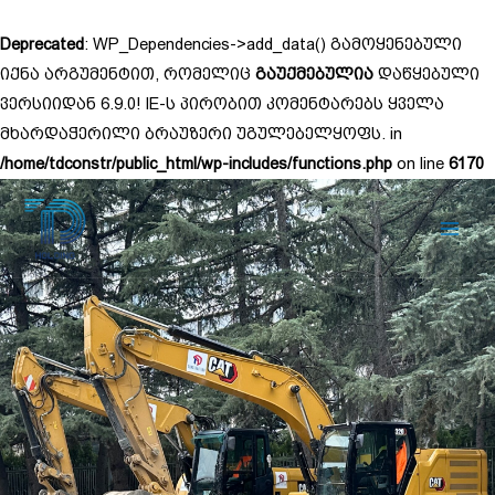
Skip
to
Deprecated
: WP_Dependencies->add_data() გამოყენებული
content
იქნა არგუმენტით, რომელიც
გაუქმებულია
დაწყებული
ვერსიიდან 6.9.0! IE-ს პირობით კომენტარებს ყველა
მხარდაჭერილი ბრაუზერი უგულებელყოფს. in
/home/tdconstr/public_html/wp-includes/functions.php
on line
6170
Main
Men